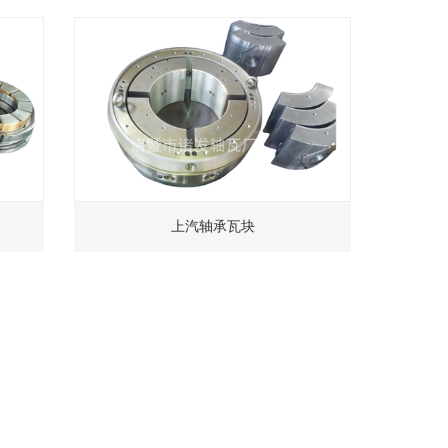
上汽轴承瓦块