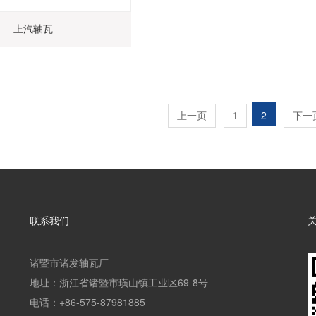
上汽轴瓦
2
上一页
1
下一
联系我们
诸暨市诸发轴瓦厂
地址：浙江省诸暨市璜山镇工业区69-8号
电话：+86-575-87981885